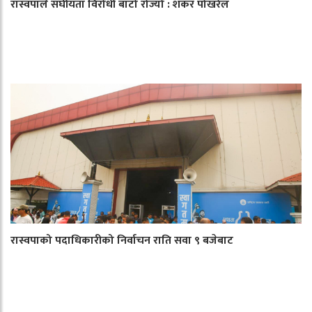
रास्वपाले संघीयता विरोधी बाटो रोज्यो : शंकर पोखरेल
रास्वपाको पदाधिकारीको निर्वाचन राति सवा ९ बजेबाट