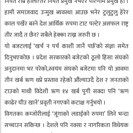
नियत राम्रै होला?तर नियत प्रमुख नभएर परिणाम प्रमुख हो ।
हामी समाजवाद उन्मुख ब्यवस्था आउछ भनेर टुलुटुलु हेरेर
काल पर्खेर बस्ने देश आर्थिक रुपमा टाट पल्टेर असफल राष्ट्र
तीर जादै त छैन? सबैले हेक्का राख्न जरुरी छ ।
यो बजटलाई ‘खर्च न पर्च काशी जानै पर्छ’को संज्ञा समेत
दिनुभएकोछ । प्रदेश सरकारको बजेटको ठूलो हिंसा संघको
अनुदानमा भर परेको,स्वयंम संघको बजेटमा पनि यो आवमा
तीन खर्ब ऋण थप्ने प्रस्ताव रहेको औंल्याउदै देश र जनताको
टाउको माथी विदेशी ऋण १४ खर्ब पुगी सक्दा पनि ‘ऋण
काढेर घीउ खाने’ प्रवृती नगएको कटाक्ष गर्नुभयो ।
विगतका कम्जोरीलाई ‘जूंगाको लडाईको रुपमा’ लिने भन्दा
सच्चाउन सकिन्छ । देशले पनि नक्सा र नागरिकता विधेयक