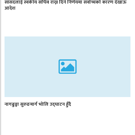
सांसदलाई स्वकीय सचिव राख्न दिने निर्णयमा सर्वोच्चको कारण देखाऊ
आदेश
नागढुङ्गा सुरुङमार्ग भोलि उद्घाटन हुँदै