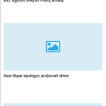
बजेट अनुशासन उल्लङ्घन गर्नेलाई कारबाही
नेपाल शिक्षक महासंघद्वारा आन्दोलनको घोषणा