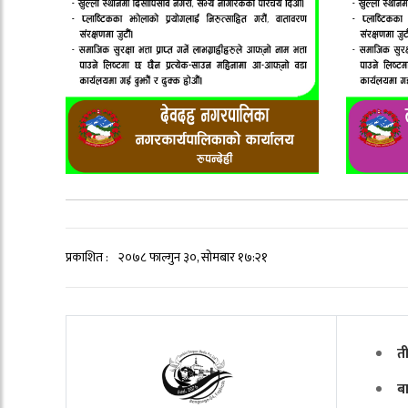
प्रकाशित :
२०७८ फाल्गुन ३०, सोमबार १७:२१
त
ब