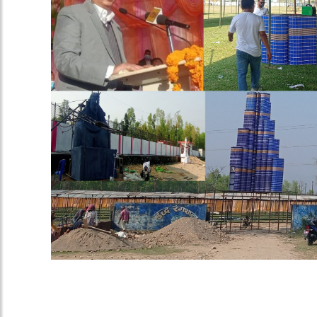
संघारमा कपिलवस्तु महो