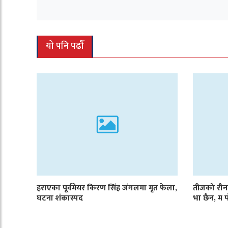
यो पनि पढौँ
हराएका पूर्वमेयर किरण सिंह जंगलमा मृत फेला,
तीजको रौनक
घटना शंकास्पद
भा छैन, म 