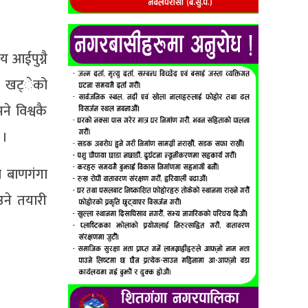
 आईपुग्नै
न खट्ेको
े विश्वकै
 ।
ो बाणगंगा
उने तयारी