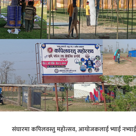
त्सव, आयोजकलाई भ्याई नभ्या