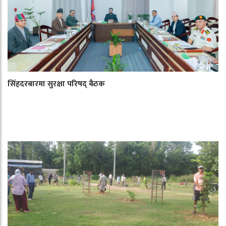
सिंहदरबारमा सुरक्षा परिषद् बैठक