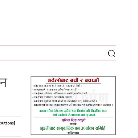
ान
-buttons]