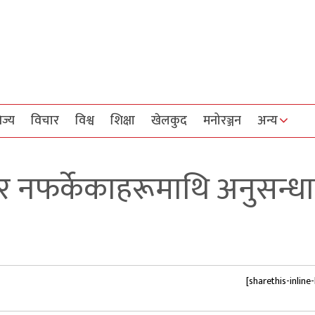
िज्य
विचार
विश्व
शिक्षा
खेलकुद
मनोरञ्जन
अन्य
ेर नफर्केकाहरूमाथि अनुसन्ध
[sharethis-inline