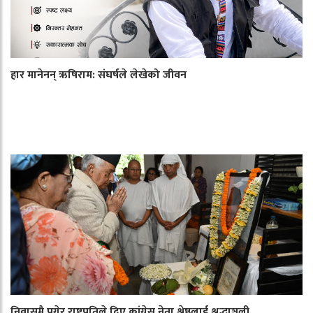
हार मानेनन् ऋषिराम: संघर्षले लेखेको जीवन
निवासमै पुगेर राष्ट्रपतिले दिए कांग्रेस नेता श्रेष्ठलाई श्रद्धाञ्जली