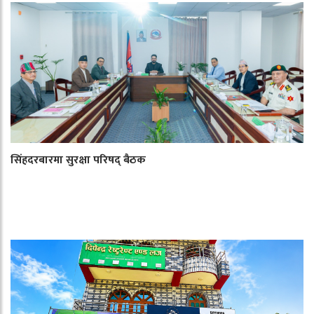
सिंहदरबारमा सुरक्षा परिषद् बैठक