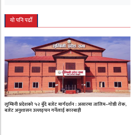
यो पनि पढौँ
लुम्बिनी प्रदेशको ५२ बुँदे बजेट मार्गदर्शन : असारमा तालिम–गोष्ठी रोक,
बजेट अनुशासन उल्लङ्घन गर्नेलाई कारबाही