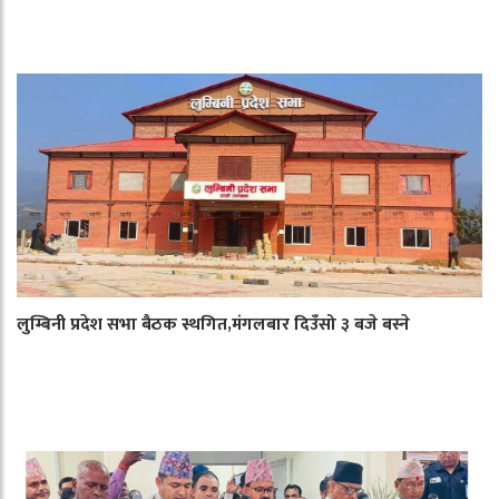
लुम्बिनी प्रदेश सभा बैठक स्थगित,मंगलबार दिउँसो ३ बजे बस्ने