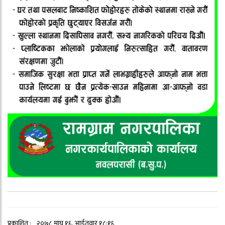
प्रकाशित :
२०७८ माघ १६, आईतवार १८:१६