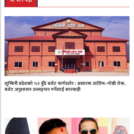
यो पनि पढौँ
लुम्बिनी प्रदेशको ५२ बुँदे बजेट मार्गदर्शन : असारमा तालिम–गोष्ठी रोक,
बजेट अनुशासन उल्लङ्घन गर्नेलाई कारबाही