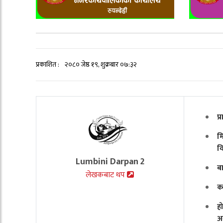
प्रकाशित :
२०८० जेष्ठ १९, शुक्रबार ०७:३२
प
मि
व
Lumbini Darpan 2
ब
लेखकबाट थप
क
ह
अ