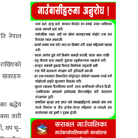
ति नेपाल
ा राखिएको
को खवरहरु
 श्रद्धेय
क्सा जारी
ँ, थप भू–