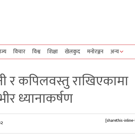
िज्य
विचार
विश्व
शिक्षा
खेलकुद
मनोरञ्जन
अन्य
नी र कपिलवस्तु राखिएकामा
भीर ध्यानाकर्षण
[sharethis-inline
३२