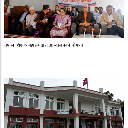
नेपाल शिक्षक महासंघद्वारा आन्दोलनको घोषणा