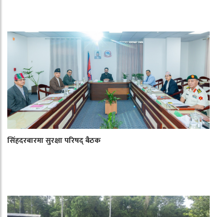
सिंहदरबारमा सुरक्षा परिषद् बैठक