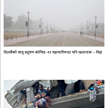
दिल्लीको वायु प्रदूषण कोभिड–१९ महामारीभन्दा पनि खतरनाक – विज्ञ