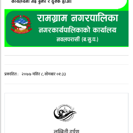
प्रकाशित :
२०७७ मंसिर ८, सोमबार ०१:३३
लुम्बिनी दर्पण