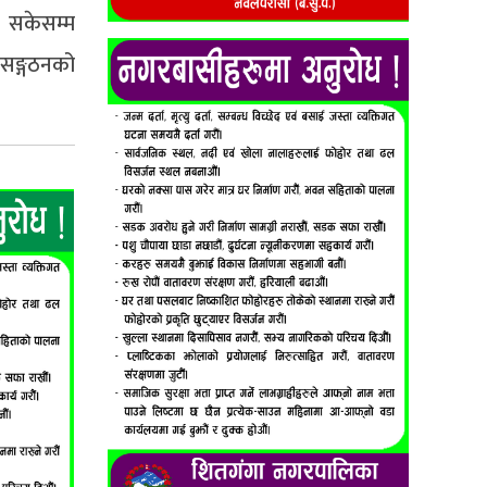
। सकेसम्म
न सङ्गठनको