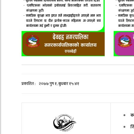
प्रकाशित :
२०७७ पुष १, बुधबार १५:४१
क
स