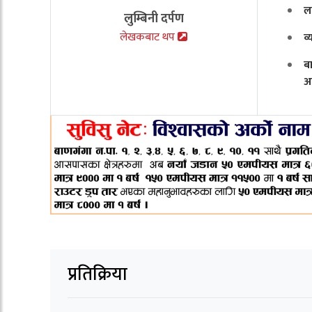
ल
लुम्बिनी दर्पण
लेखकबाट थप
व
ब
अ
प्रतिक्रिया