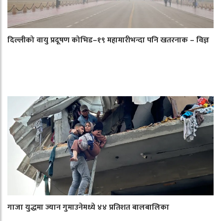
दिल्लीको वायु प्रदूषण कोभिड–१९ महामारीभन्दा पनि खतरनाक – विज्ञ
गाजा युद्धमा ज्यान गुमाउनेमध्ये ४४ प्रतिशत बालबालिका