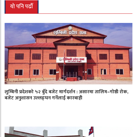
यो पनि पढौँ
लुम्बिनी प्रदेशको ५२ बुँदे बजेट मार्गदर्शन : असारमा तालिम–गोष्ठी रोक,
बजेट अनुशासन उल्लङ्घन गर्नेलाई कारबाही