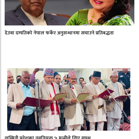
देउवा दम्पतिको नेपाल फर्केर अनुसन्धानमा सघाउने प्रतिबद्धता
लुम्बिनी प्रदेशका नवनियुक्त ५ मन्त्रीले लिए सपथ