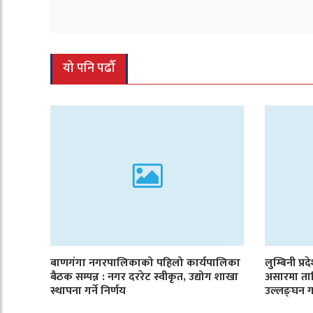
यो पनि पढौँ
बाणगंगा नगरपालिकाको पहिलो कार्यपालिका
लुम्बिनी प्र
बैठक सम्पन्न : नगर दररेट स्वीकृत, उद्योग शाखा
असारमा ता
स्थापना गर्ने निर्णय
उल्लङ्घन ग