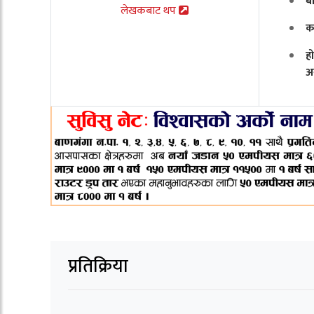
ब
लेखकबाट थप
क
ह
अ
प्रतिक्रिया