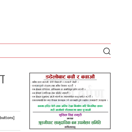
ा
-buttons]