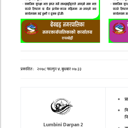
प्रकाशित :
२०७८ फाल्गुन ४, बुधबार ०७:३३
प
मि
व
Lumbini Darpan 2