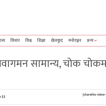
िज्य
विचार
विश्व
शिक्षा
खेलकुद
मनोरञ्जन
अन्य
आवागमन सामान्य, चोक चोकम
[sharethis-inline
७:३३