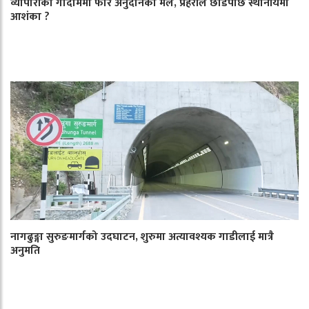
व्यापारीको गोदाममा फेरि अनुदानको मल, प्रहरीले छाडेपछि स्थानीयमा
आशंका ?
नागढुङ्गा सुरुङमार्गको उदघाटन, शुरुमा अत्यावश्यक गाडीलाई मात्रै
अनुमति