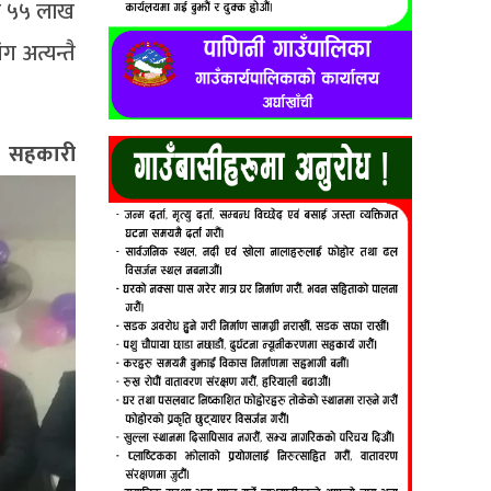
ोड ५५ लाख
 अत्यन्तै
ारी