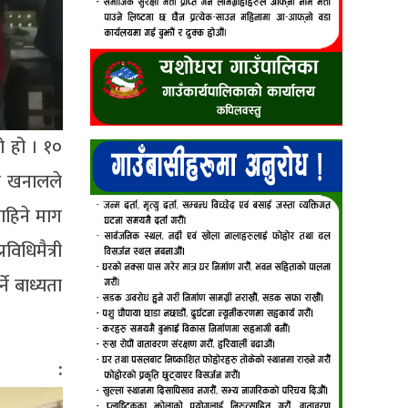
ो हो । १०
ि खनालले
ाहिने माग
िधिमैत्री
ने बाध्यता
 :