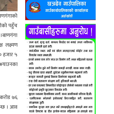
बाणगंगाको
ीको पहुँच
 ।बाणगंगा
ष लक्ष्मण
१० हजार ५
पु¥याउनका
३ करोड ७६
न्छ । आव