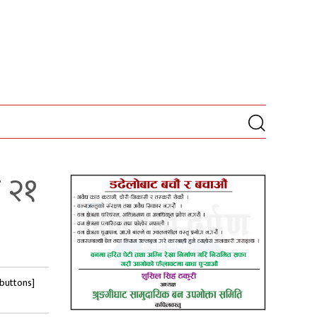
स २१
-buttons]