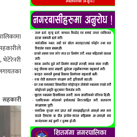
।
रपालिकामा
 सहकारीले
भेटेरेनरी
ी लगायतका
ारी