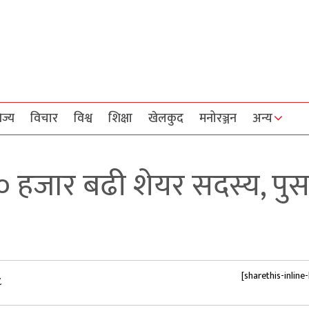
िज्य
विचार
विश्व
शिक्षा
खेलकुद
मनोरञ्जन
अन्य
१० हजार बढी शेयर सदस्य, पु
[sharethis-inline
८