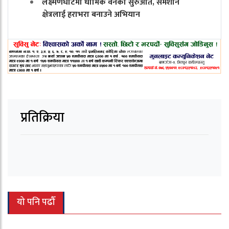
लक्ष्मणघाटमा धार्मिक वनको सुरुआत, समशान
क्षेत्रलाई हराभरा बनाउने अभियान
प्रतिक्रिया
यो पनि पढौँ