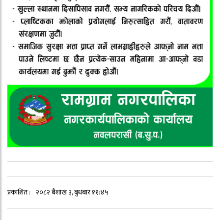
प्रकाशित :
२०८२ बैशाख ३, बुधबार ११:४५