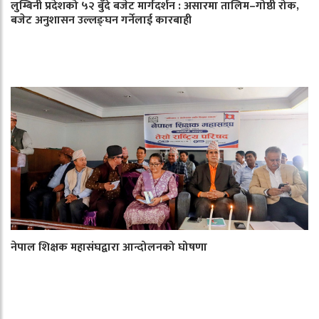
लुम्बिनी प्रदेशको ५२ बुँदे बजेट मार्गदर्शन : असारमा तालिम–गोष्ठी रोक,
बजेट अनुशासन उल्लङ्घन गर्नेलाई कारबाही
नेपाल शिक्षक महासंघद्वारा आन्दोलनको घोषणा