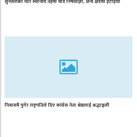
सुनसरीका चार स्थानीय तहमा मात्र निषेधाज्ञा, अन्य क्षेत्रमा हटाइयो
निवासमै पुगेर राष्ट्रपतिले दिए कांग्रेस नेता श्रेष्ठलाई श्रद्धाञ्जली