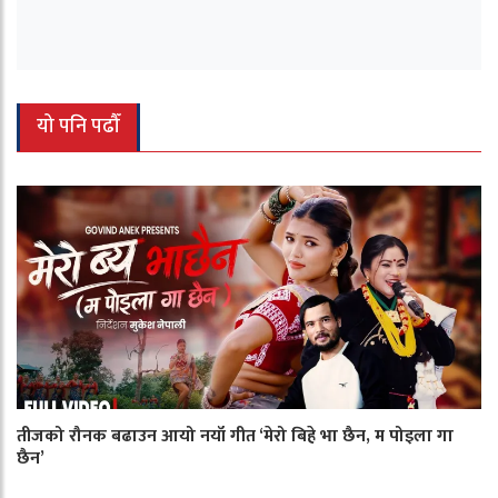
यो पनि पढौँ
तीजको रौनक बढाउन आयो नयाँ गीत ‘मेरो बिहे भा छैन, म पोइला गा
छैन’