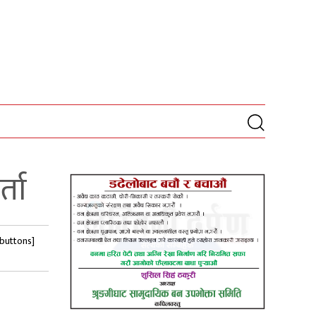
्ता
-buttons]