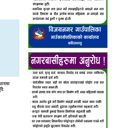
मधाममा
ँदै