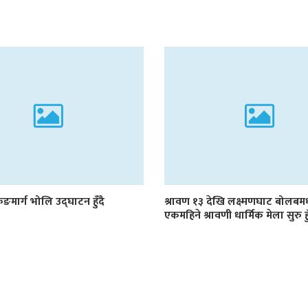
रुङमार्ग भोलि उद्घाटन हुँदै
श्रावण १३ देखि लक्ष्मणघाट बोलब
एकमहिने श्रावणी धार्मिक मेला सुरु हु