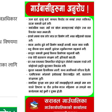
मानवअधिकार
िध विषयमा
िलाका लागि