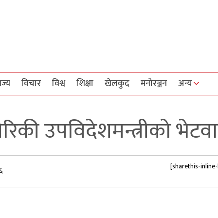
िज्य
विचार
विश्व
शिक्षा
खेलकुद
मनोरञ्जन
अन्य
मेरिकी उपविदेशमन्त्रीको भेटवार
[sharethis-inline
६