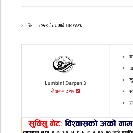
प्रकाशित :
२०७९ जेष्ठ ८, आईतवार १३:१६
र
दा
ल
Lumbini Darpan 3
लेखकबाट थप
सर
र