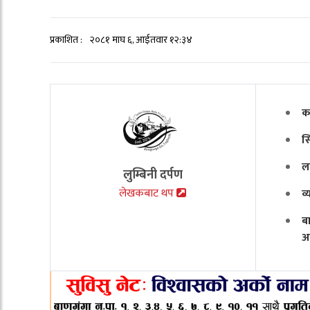
प्रकाशित :
२०८१ माघ ६, आईतवार १२:३४
क
स
ल
लुम्बिनी दर्पण
लेखकबाट थप
व
ब
अ