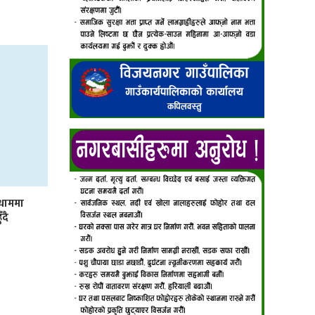
मधाममा
ँदै