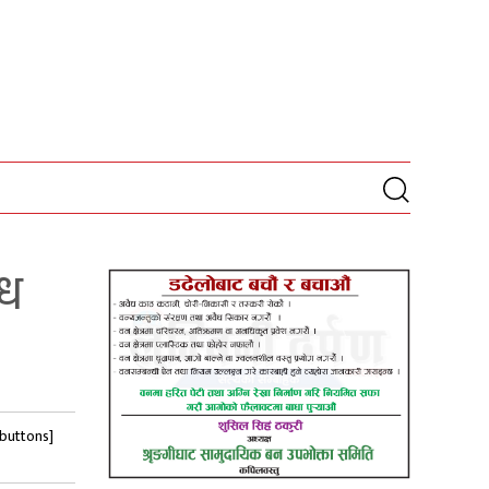
्ध
-buttons]