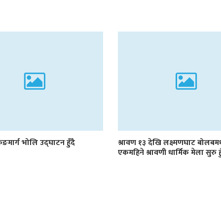
रुङमार्ग भोलि उद्घाटन हुँदै
श्रावण १३ देखि लक्ष्मणघाट बोलब
एकमहिने श्रावणी धार्मिक मेला सुरु हु