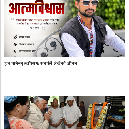
हार मानेनन् ऋषिराम: संघर्षले लेखेको जीवन