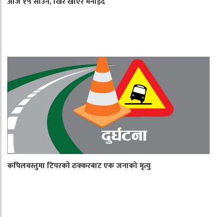
आज १५ साउन, खिर खाएर मनाइँदै
कपिलवस्तुमा टिपरको ठक्करबाट एक जनाको मृत्यु