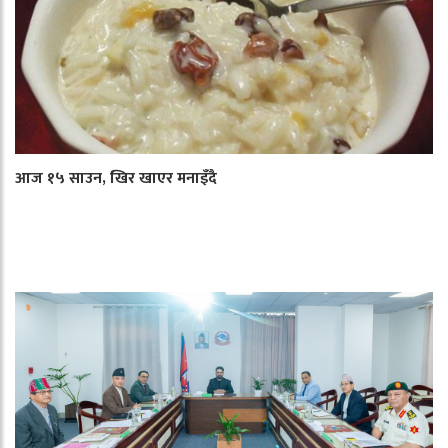
आज १५ साउन, खिर खाएर मनाइँदै