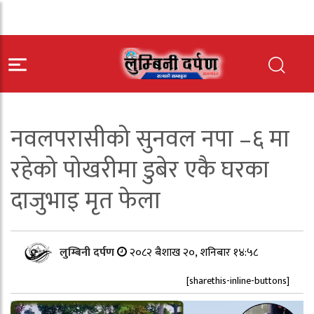
नवलपरासीको सुनवल नपा –६ मा
रहेको पोखरीमा डुबेर एकै घरका
दाजुभाइ मृत फेला
लुम्बिनी दर्पण
२०८२ बैशाख २०, शनिबार १४:५८
[sharethis-inline-buttons]