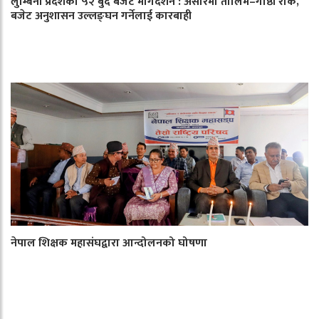
लुम्बिनी प्रदेशको ५२ बुँदे बजेट मार्गदर्शन : असारमा तालिम–गोष्ठी रोक,
बजेट अनुशासन उल्लङ्घन गर्नेलाई कारबाही
नेपाल शिक्षक महासंघद्वारा आन्दोलनको घोषणा