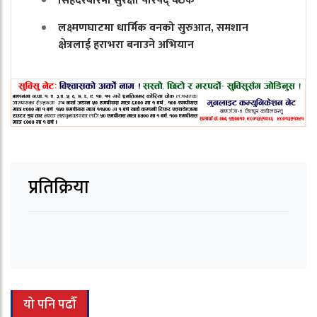
सिंहदरबारमा सुरक्षा परिषद् बैठक
लक्ष्मणघाटमा धार्मिक वनको सुरुआत, समशान
क्षेत्रलाई हराभरा बनाउने अभियान
प्रतिक्रिया
यो पनि पढौँ