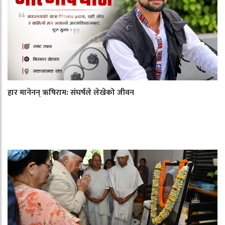
हार मानेनन् ऋषिराम: संघर्षले लेखेको जीवन