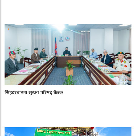
सिंहदरबारमा सुरक्षा परिषद् बैठक