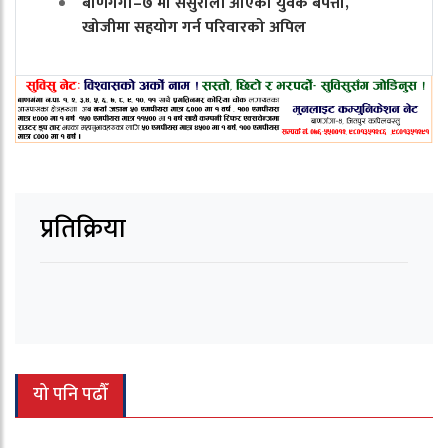
बाणगंगा–७ मा ससुराली आएका युवक बेपत्ता,
खोजीमा सहयोग गर्न परिवारको अपिल
प्रतिक्रिया
यो पनि पढौँ