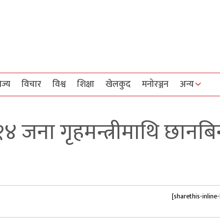
िज्य
विचार
विश्व
शिक्षा
खेलकुद
मनोरञ्जन
अन्य
४ जना गृहमन्त्रीमाथि छानबि
[sharethis-inline