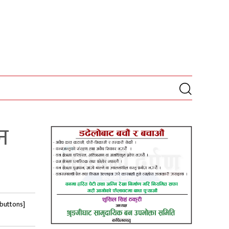
न
-buttons]