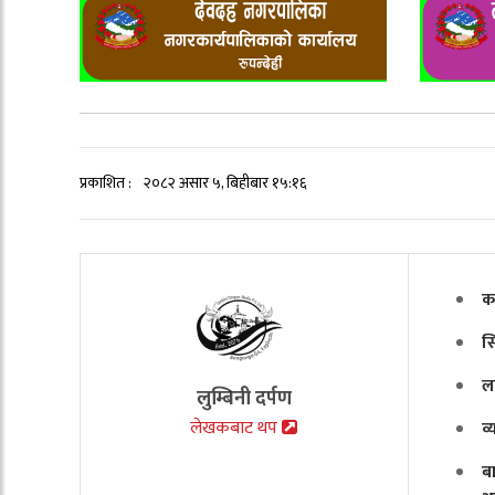
प्रकाशित :
२०८२ असार ५, बिहीबार १५:१६
क
स
ल
लुम्बिनी दर्पण
लेखकबाट थप
व
ब