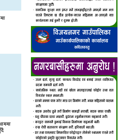
ुमा
मधाममा
ँदै