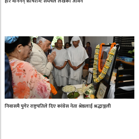
हार मानेनन् ऋषिराम: संघर्षले लेखेको जीवन
निवासमै पुगेर राष्ट्रपतिले दिए कांग्रेस नेता श्रेष्ठलाई श्रद्धाञ्जली