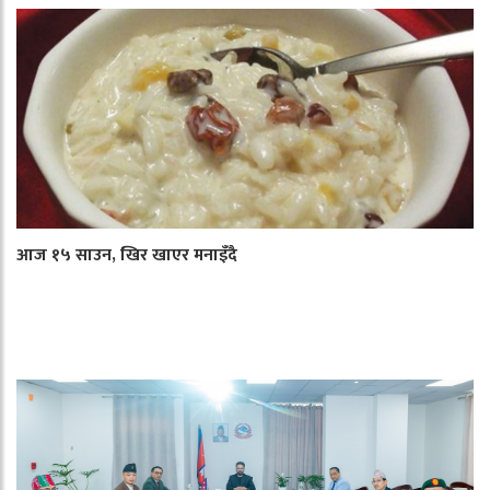
आज १५ साउन, खिर खाएर मनाइँदै