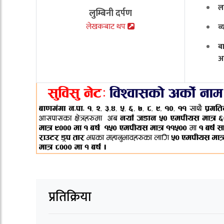
ल
लुम्बिनी दर्पण
लेखकबाट थप
व
ब
अ
प्रतिक्रिया