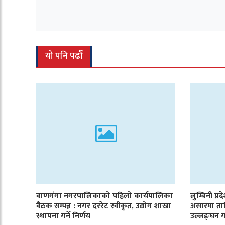
यो पनि पढौँ
बाणगंगा नगरपालिकाको पहिलो कार्यपालिका
लुम्बिनी प्र
बैठक सम्पन्न : नगर दररेट स्वीकृत, उद्योग शाखा
असारमा ता
स्थापना गर्ने निर्णय
उल्लङ्घन ग