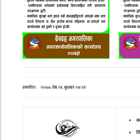
प्रकाशित :
२०७७ जेष्ठ २१, बुधबार ०४:२१
क
स