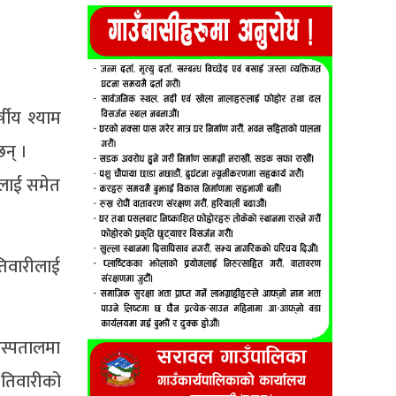
षीय श्याम
न् ।
ेलाई समेत
िवारीलाई
अस्पतालमा
 तिवारीको