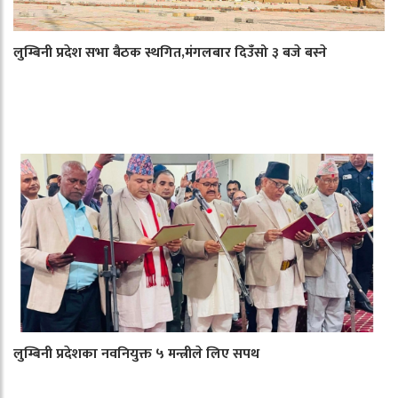
लुम्बिनी प्रदेश सभा बैठक स्थगित,मंगलबार दिउँसो ३ बजे बस्ने
लुम्बिनी प्रदेशका नवनियुक्त ५ मन्त्रीले लिए सपथ