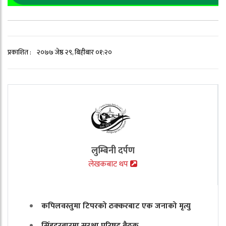
प्रकाशित :
२०७७ जेष्ठ २९, बिहीबार ०१:२०
लुम्बिनी दर्पण
लेखकबाट थप
कपिलवस्तुमा टिपरको ठक्करबाट एक जनाको मृत्यु
सिंहदरबारमा सुरक्षा परिषद् बैठक