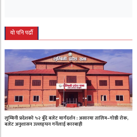
यो पनि पढौँ
लुम्बिनी प्रदेशको ५२ बुँदे बजेट मार्गदर्शन : असारमा तालिम–गोष्ठी रोक,
बजेट अनुशासन उल्लङ्घन गर्नेलाई कारबाही