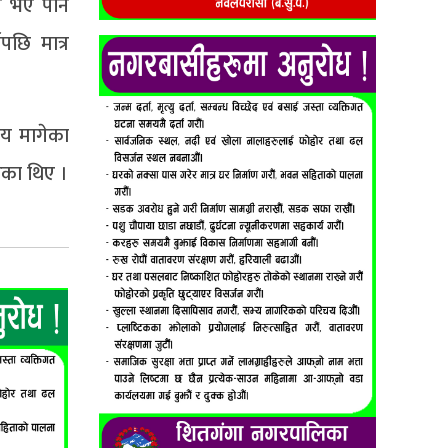
ि भए पनि
छि मात्र
मय मागेका
रेका थिए ।