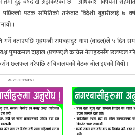
मितिमा दुई वर्षदेखि अड्किएको छ । अधिकांश विषयमा सहमत
पछिल्लो पटक समितिको तर्फबाट विदेशी बुहारीलाई ७ वर्षप
जनायो ।
ति गर्ने बताएपछि गृहमन्त्री रामबहादुर थापा (बादल)ले ५ दिन स
्यक्ष पुष्पकमल दाहाल (प्रचण्ड)ले कांग्रेस नेताहरुसँग छलफल ग
ांसदहरुसँग छलफल गरेपछि सचिवालयको बैठक बोलाइएको थियो ।