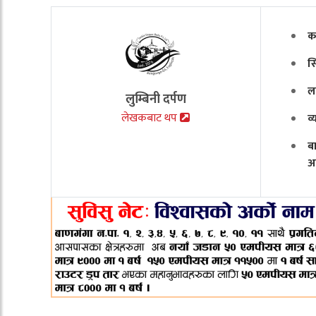
क
स
ल
लुम्बिनी दर्पण
लेखकबाट थप
व
ब
अ