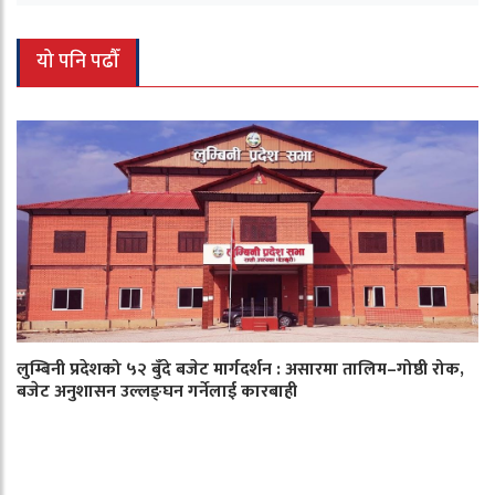
यो पनि पढौँ
लुम्बिनी प्रदेशको ५२ बुँदे बजेट मार्गदर्शन : असारमा तालिम–गोष्ठी रोक,
बजेट अनुशासन उल्लङ्घन गर्नेलाई कारबाही