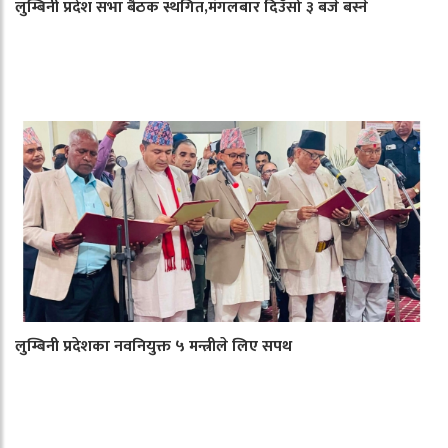
लुम्बिनी प्रदेश सभा बैठक स्थगित,मंगलबार दिउँसो ३ बजे बस्ने
लुम्बिनी प्रदेशका नवनियुक्त ५ मन्त्रीले लिए सपथ