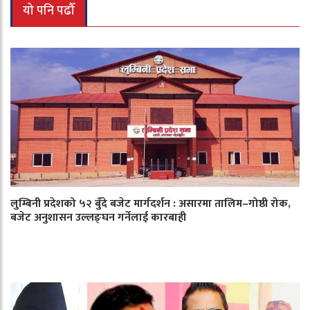
यो पनि पढौँ
लुम्बिनी प्रदेशको ५२ बुँदे बजेट मार्गदर्शन : असारमा तालिम–गोष्ठी रोक,
बजेट अनुशासन उल्लङ्घन गर्नेलाई कारबाही