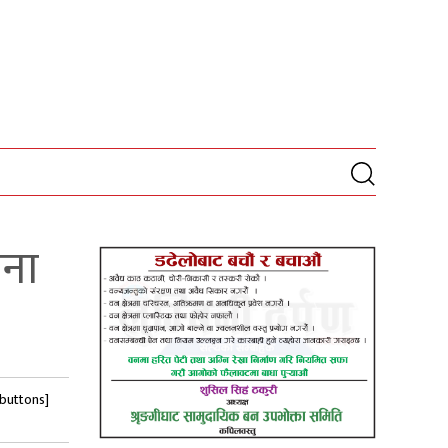
वना
-buttons]