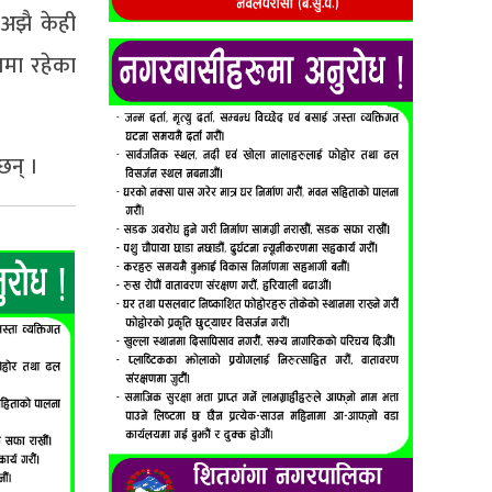
 अझै केही
रमा रहेका
छन् ।