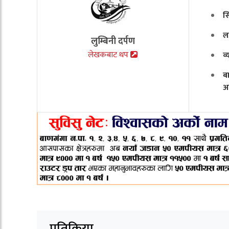
स
ल
लुम्बिनी दर्पण
लेखकबाट थप
व
ब
अ