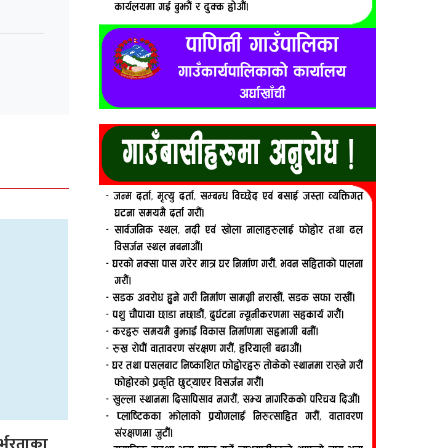
र्भरताका