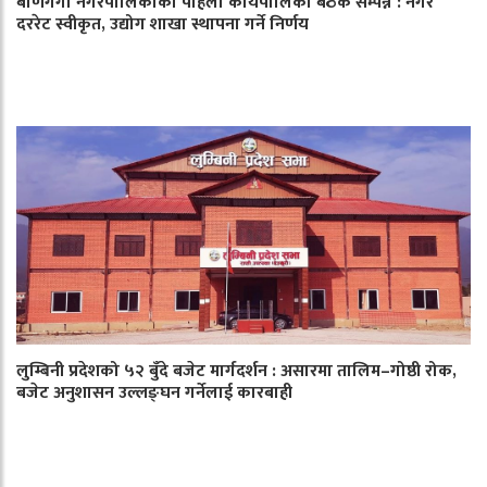
बाणगंगा नगरपालिकाको पहिलो कार्यपालिका बैठक सम्पन्न : नगर
दररेट स्वीकृत, उद्योग शाखा स्थापना गर्ने निर्णय
लुम्बिनी प्रदेशको ५२ बुँदे बजेट मार्गदर्शन : असारमा तालिम–गोष्ठी रोक,
बजेट अनुशासन उल्लङ्घन गर्नेलाई कारबाही