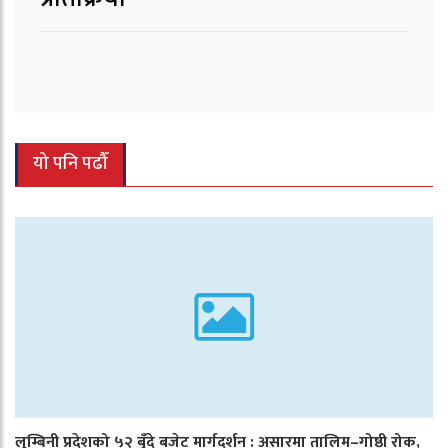
यो पनि पढौँ
लुम्बिनी प्रदेशको ५२ बुँदे बजेट मार्गदर्शन : असारमा तालिम–गोष्ठी रोक,