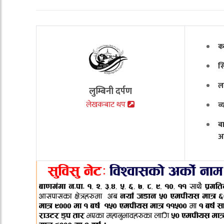
क
स
ल
लुम्बिनी दर्पण
लेखकबाट थप
व
ब
अ