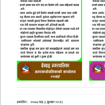
प्रकाशित :
२०७७ भाद्र ३, बुधबार ०२:१३