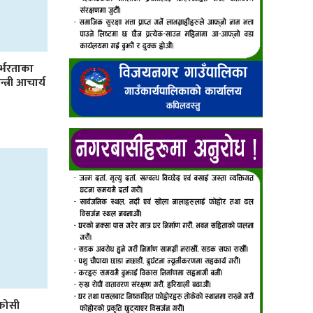
र्भरताका
्त्री आचार्य
कोसी