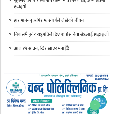
सुनसरीका चार स्थानीय तहमा मात्र निषेधाज्ञा, अन्य क्षेत्रमा
हटाइयो
हार मानेनन् ऋषिराम: संघर्षले लेखेको जीवन
निवासमै पुगेर राष्ट्रपतिले दिए कांग्रेस नेता श्रेष्ठलाई श्रद्धाञ्जली
आज १५ साउन, खिर खाएर मनाइँदै