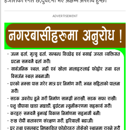
हजारौको रगत छ,दुर्घटना भए अक्षम्म अपराध हुन्छ।