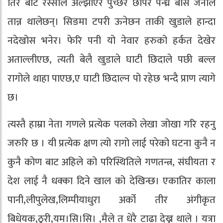
तिर बाट रस्सीले अल्झाएर पुच्छर छोपेर पन्ध्र बीस जनाले
तान्न थालेछन्। सिङमा टपरी ऊनेछन ताकी खुडाले हान्दा
नदेखोस भनेर। फेरि पनी यो नेवार हरुको हर्कत देखेर
अताल्लीएछ, त्यती बेलै खुडाले घाटी छिदाले पछी बल्ल
रागोले थाहा पाएछ,ए घाटी छिदाल्न पो रहेछ भन्दै प्राण त्यागे
छ।
त्यस्तै हाम्रा नेता गणले प्रत्येक पलको लेखा जोखा गरि रहनु
जरुरि छ । यी प्रत्येक क्षण त्यो रागो लाई परेको घटना कुनै न
कुनै कोण बाट अहिले को परिस्थितिले गणतन्त्र, संघीयता र
देश लाई नै धक्का दिने खाल को देखिन्छ। एकातिर काला
पानी,लीपुलेख,लिम्पीयाधुरा अर्को तीर अंगीकृत
बिधेयक,ठुरी,यम।सि।सि। ,मैले त धेरै टाढा देख्न थाले । यत्रा