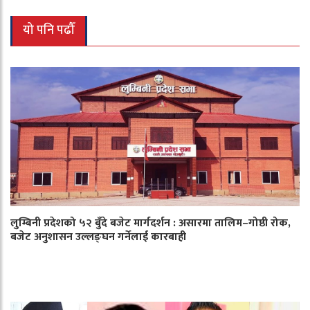
यो पनि पढौँ
लुम्बिनी प्रदेशको ५२ बुँदे बजेट मार्गदर्शन : असारमा तालिम–गोष्ठी रोक,
बजेट अनुशासन उल्लङ्घन गर्नेलाई कारबाही