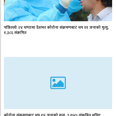
पछिल्लो २४ घण्टामा देशभर कोरोना संक्रमणबाट थप ११ जनाको मृत्यु,
१,३८६ संक्रमित
कोरोना संक्रमणबाट थप १४ जनाको मृत्यु, ३,१७५ संक्रमित थपिए