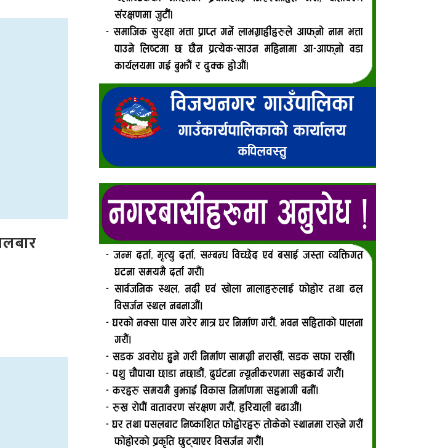
ंगलबार