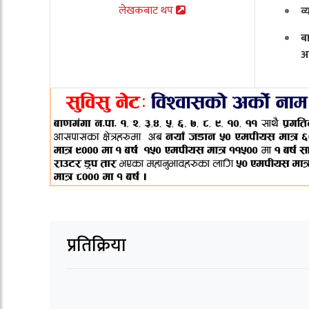
लेखकबाट थप
व
ब
अ
प्रतिक्रिया