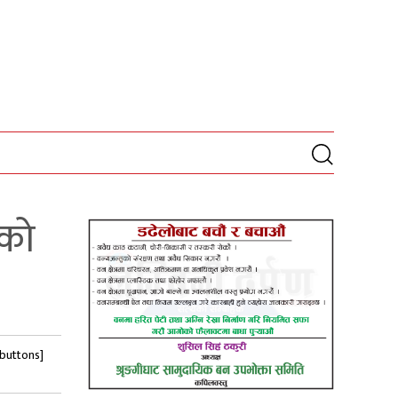
िको
-buttons]