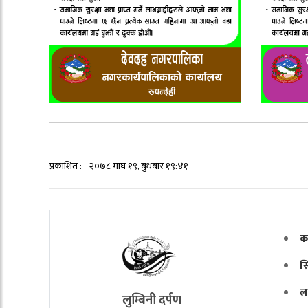
प्रकाशित :
२०७८ माघ १९, बुधबार १९:४१
क
स
ल
लुम्बिनी दर्पण