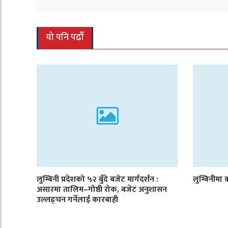
यो पनि पढौँ
लुम्बिनी प्रदेशको ५२ बुँदे बजेट मार्गदर्शन :
लुम्बिनीमा क
असारमा तालिम–गोष्ठी रोक, बजेट अनुशासन
उल्लङ्घन गर्नेलाई कारबाही