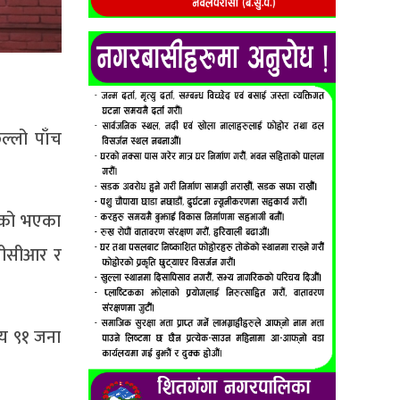
ल्लो पाँच
निको भएका
 पीसीआर र
।
सय ९१ जना