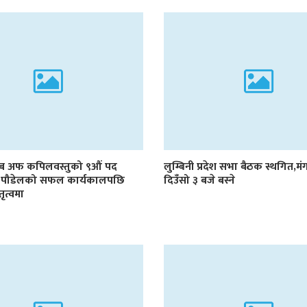
लब अफ कपिलवस्तुको ९औं पद
लुम्बिनी प्रदेश सभा बैठक स्थगित,म
ण: पौडेलको सफल कार्यकालपछि
दिउँसो ३ बजे बस्ने
ेतृत्वमा