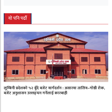
यो पनि पढौँ
लुम्बिनी प्रदेशको ५२ बुँदे बजेट मार्गदर्शन : असारमा तालिम–गोष्ठी रोक,
बजेट अनुशासन उल्लङ्घन गर्नेलाई कारबाही