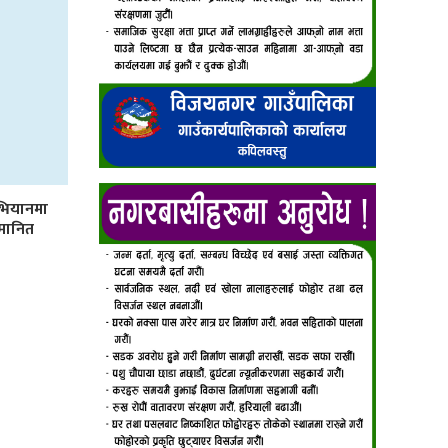
भियानमा
्मानित