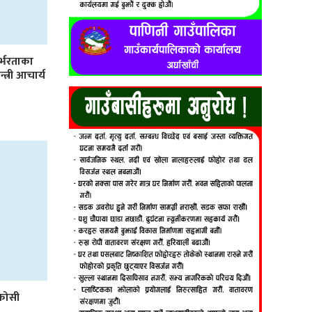
र्भरताका
्त्री आचार्य
कोसी