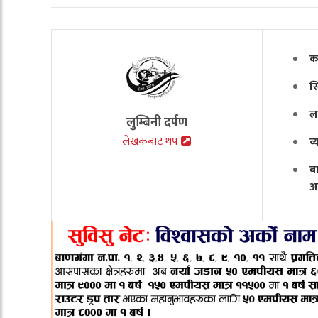
क
स
ल
लुम्बिनी दर्पण
लेखकबाट थप
व
ब
अ