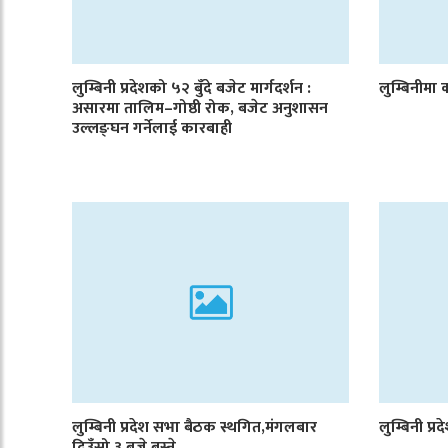
लुम्बिनी प्रदेशको ५२ बुँदे बजेट मार्गदर्शन :
लुम्बिनीमा क
असारमा तालिम–गोष्ठी रोक, बजेट अनुशासन
उल्लङ्घन गर्नेलाई कारबाही
लुम्बिनी प्रदेश सभा बैठक स्थगित,मंगलबार
लुम्बिनी प्
दिउँसो ३ बजे बस्ने