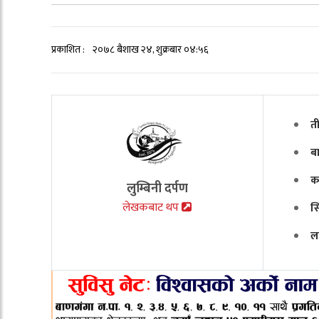
प्रकाशित :
२०७८ बैशाख २४, शुक्रबार ०४:५६
त
ब
क
लुम्बिनी दर्पण
लेखकबाट थप
स
ल