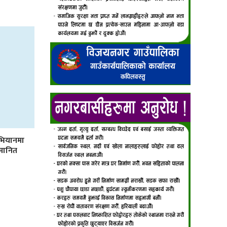
भियानमा
्मानित