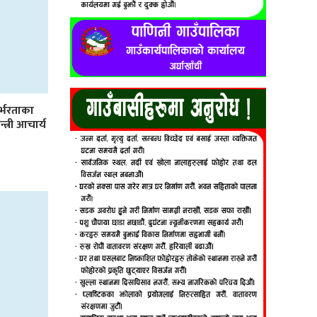
र्भरताका
्त्री आचार्य