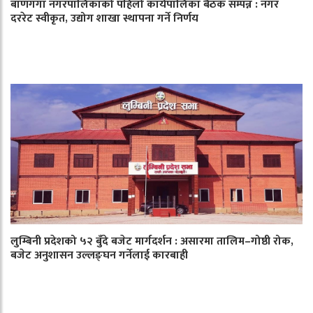
बाणगंगा नगरपालिकाको पहिलो कार्यपालिका बैठक सम्पन्न : नगर
दररेट स्वीकृत, उद्योग शाखा स्थापना गर्ने निर्णय
लुम्बिनी प्रदेशको ५२ बुँदे बजेट मार्गदर्शन : असारमा तालिम–गोष्ठी रोक,
बजेट अनुशासन उल्लङ्घन गर्नेलाई कारबाही