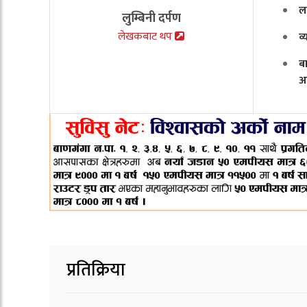
ल
लुम्बिनी दर्पण
लेखकबाट थप
व
ब
अ
प्रतिक्रिया