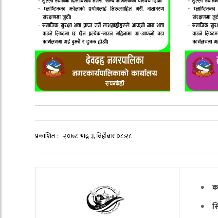
प्रकाशित :
२०७८ भाद्र ३, बिहीबार ०८:२८
क
स