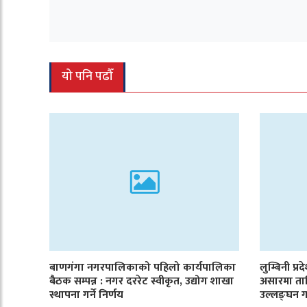
यो पनि पढौँ
बाणगंगा नगरपालिकाको पहिलो कार्यपालिका
लुम्बिनी प्र
बैठक सम्पन्न : नगर दररेट स्वीकृत, उद्योग शाखा
असारमा ता
स्थापना गर्ने निर्णय
उल्लङ्घन ग